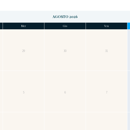
AGOSTO 2026
Mer
Gio
Ven
29
30
31
5
6
7