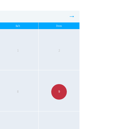
Sab
Dom
1
2
8
9