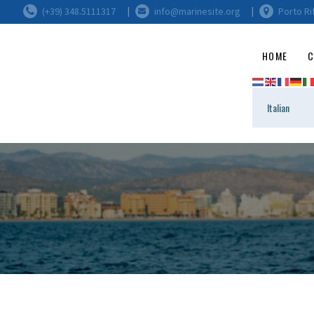
(+39) 348.5111317
info@marinesite.org
Porto Ri
HOME
C