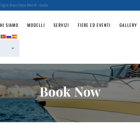
HOME
fugio Banchina Nord - Gela
CHI SIAMO
HI SIAMO
MODELLI
SERVIZI
FIERE ED EVENTI
GALLERY
MODELLI
SERVIZI
FIERE ED EVENTI
GALLERY
Book Now