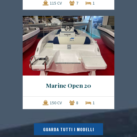
115 CV
7
1
Marine Open 20
150 CV
8
1
GUARDA TUTTI I MODELLI