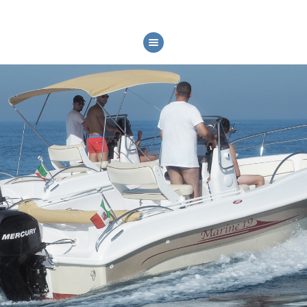
HOME
CHI SIAMO
MODELLI
SERVIZI
FIERE ED EVENTI
GALLERY