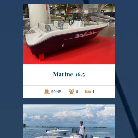
Marine 16,5
90 HP
6
1