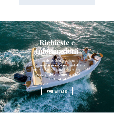
Richieste e
Informazioni
Per qualsiasi informazione o
chiarimento non esitate a contattarci
via mail a: info@marinesite.org
oppure telefonicamente allo
0933.824354
CONTATTACI!