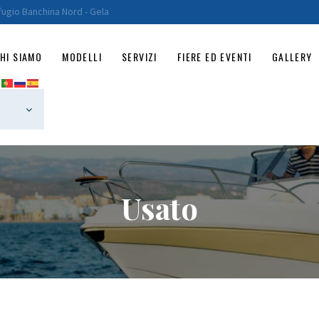
HOME
fugio Banchina Nord - Gela
CHI SIAMO
HI SIAMO
MODELLI
SERVIZI
FIERE ED EVENTI
GALLERY
MODELLI
SERVIZI
FIERE ED EVENTI
GALLERY
Usato