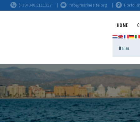
(+39) 348.5111317
info@marinesite.org
Porto Ri
HOME
C