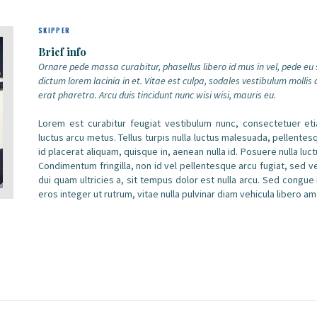
SKIPPER
Brief info
Ornare pede massa curabitur, phasellus libero id mus in vel, pede e
dictum lorem lacinia in et. Vitae est culpa, sodales vestibulum moll
erat pharetra. Arcu duis tincidunt nunc wisi wisi, mauris eu.
Lorem est curabitur feugiat vestibulum nunc, consectetuer etia
luctus arcu metus. Tellus turpis nulla luctus malesuada, pellente
id placerat aliquam, quisque in, aenean nulla id. Posuere nulla luct
Condimentum fringilla, non id vel pellentesque arcu fugiat, sed vel
dui quam ultricies a, sit tempus dolor est nulla arcu. Sed congue
eros integer ut rutrum, vitae nulla pulvinar diam vehicula libero 