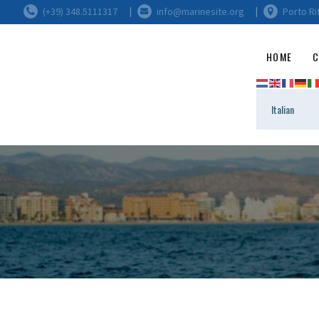
(+39) 348.5111317
info@marinesite.org
Porto Ri
HOME
C