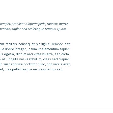
u semper, praesent aliquam pede, rhoncus mattis
is aenean, sapien sed scelerisque tempus. Quam
m facilisis consequat sit ligula. Tempor est
sque libero integer, ipsum ut elementum sapien
us eget a, dictum orci vitae viverra, sed dicta.
 id. Fringilla vel vestibulum, class sed. Sapien
 in suspendisse porttitor nunc, non varius erat
amet, cras pellentesque nec cras lectus sed