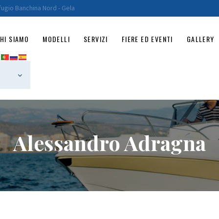
HOME
fugio Banchina Nord - Gela
CHI SIAMO
HI SIAMO
MODELLI
SERVIZI
FIERE ED EVENTI
GALLERY
MODELLI
SERVIZI
FIERE ED EVENTI
GALLERY
Alessandro Adragna