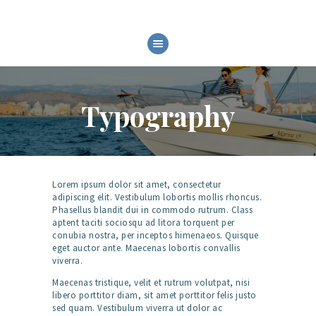
HOME
CHI SIAMO
Typography
MODELLI
SERVIZI
FIERE ED EVENTI
GALLERY
Lorem ipsum dolor sit amet, consectetur
adipiscing elit. Vestibulum lobortis mollis rhoncus.
Phasellus blandit dui in commodo rutrum. Class
aptent taciti sociosqu ad litora torquent per
conubia nostra, per inceptos himenaeos. Quisque
eget auctor ante. Maecenas lobortis convallis
viverra.
Maecenas tristique, velit et rutrum volutpat, nisi
libero porttitor diam, sit amet porttitor felis justo
sed quam. Vestibulum viverra ut dolor ac