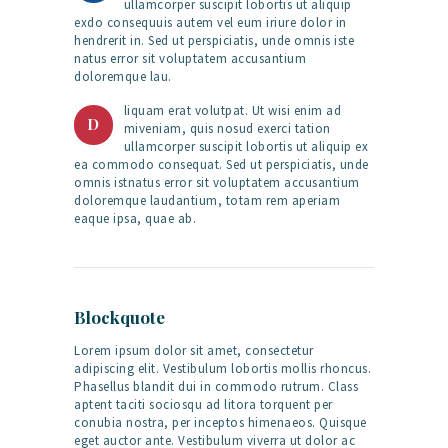
ullamcorper suscipit lobortis ut aliquip
exdo consequuis autem vel eum iriure dolor in
hendrerit in. Sed ut perspiciatis, unde omnis iste
natus error sit voluptatem accusantium
doloremque lau.
liquam erat volutpat. Ut wisi enim ad
D
miveniam, quis nosud exerci tation
ullamcorper suscipit lobortis ut aliquip ex
ea commodo consequat. Sed ut perspiciatis, unde
omnis istnatus error sit voluptatem accusantium
doloremque laudantium, totam rem aperiam
eaque ipsa, quae ab.
Blockquote
Lorem ipsum dolor sit amet, consectetur
adipiscing elit. Vestibulum lobortis mollis rhoncus.
Phasellus blandit dui in commodo rutrum. Class
aptent taciti sociosqu ad litora torquent per
conubia nostra, per inceptos himenaeos. Quisque
eget auctor ante. Vestibulum viverra ut dolor ac