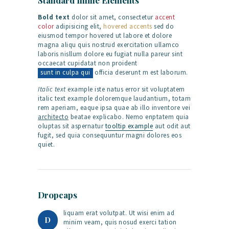
Standard Inline Elements
Bold text
dolor sit amet, consectetur
accent
color
adipisicing elit,
hovered accents
sed do
eiusmod tempor hovered ut labore et dolore
magna aliqu quis nostrud exercitation ullamco
laboris nisllum dolore eu fugiat nulla pareur sint
occaecat cupidatat non proident
sunt in culpa qui
officia deserunt m est laborum.
Italic text
example iste natus error sit voluptatem
italic text example doloremque laudantium, totam
rem aperiam, eaque ipsa quae ab illo inventore vei
architecto
beatae explicabo. Nemo enptatem quia
oluptas sit aspernatur
tooltip example
aut odit aut
fugit, sed quia consequuntur magni dolores eos
quiet.
Dropcaps
liquam erat volutpat. Ut wisi enim ad
D
minim veam, quis nosud exerci tation