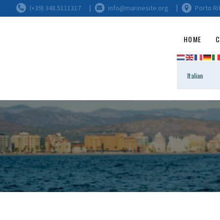
(+39) 348.5111317
info@marinesite.org
Porto Ri
HOME
C