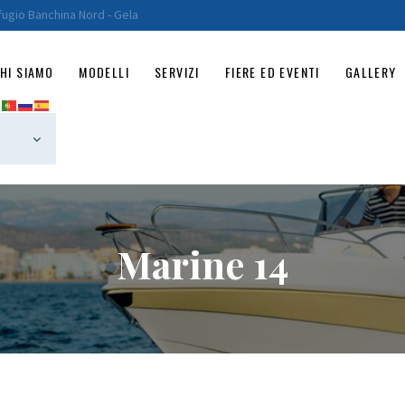
HOME
fugio Banchina Nord - Gela
CHI SIAMO
HI SIAMO
MODELLI
SERVIZI
FIERE ED EVENTI
GALLERY
MODELLI
SERVIZI
FIERE ED EVENTI
GALLERY
Marine 14