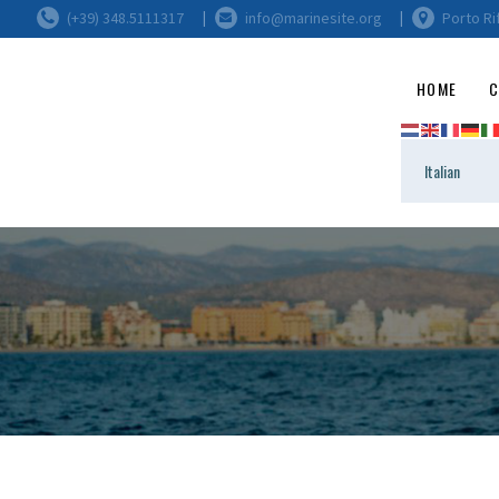
(+39) 348.5111317
info@marinesite.org
Porto Ri
HOME
C