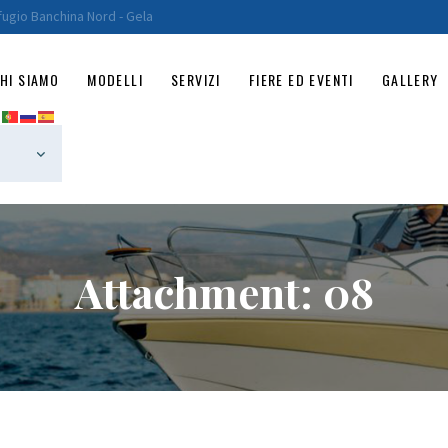
HOME
fugio Banchina Nord - Gela
CHI SIAMO
HI SIAMO
MODELLI
SERVIZI
FIERE ED EVENTI
GALLERY
MODELLI
SERVIZI
FIERE ED EVENTI
GALLERY
Attachment: 08