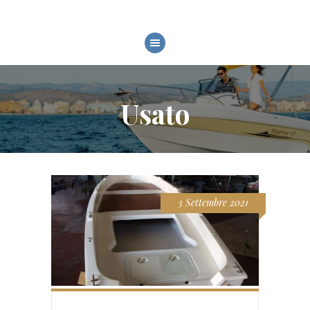
HOME
CHI SIAMO
Usato
MODELLI
SERVIZI
FIERE ED EVENTI
GALLERY
3 Settembre 2021