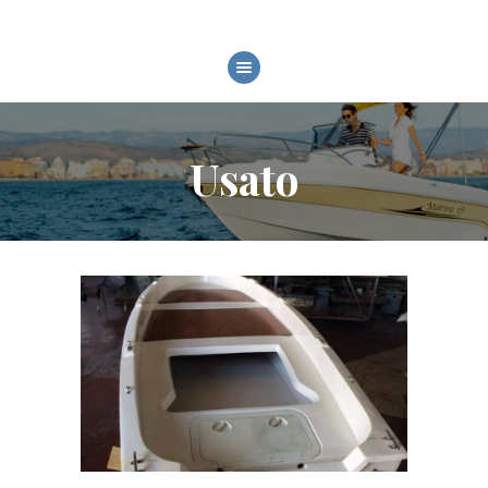
HOME
CHI SIAMO
Usato
MODELLI
SERVIZI
FIERE ED EVENTI
GALLERY