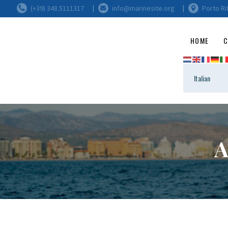
(+39) 348.5111317
info@marinesite.org
Porto Ri
HOME
C
A