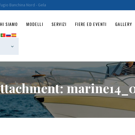
HOME
fugio Banchina Nord - Gela
CHI SIAMO
HI SIAMO
MODELLI
SERVIZI
FIERE ED EVENTI
GALLERY
MODELLI
SERVIZI
FIERE ED EVENTI
GALLERY
ttachment: marine14_