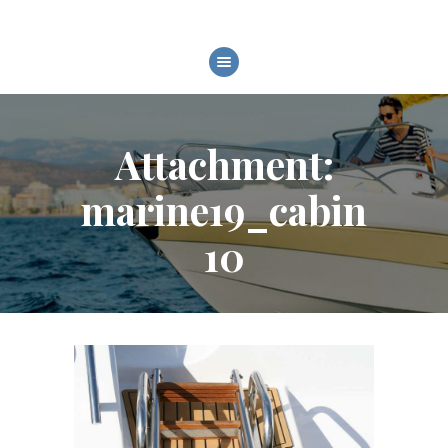
HOME
CHI SIAMO
Attachment:
MODELLI
SERVIZI
marine19_cabin
FIERE ED EVENTI
GALLERY
10