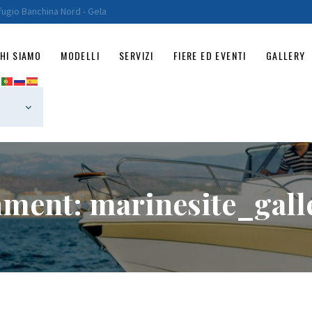
HOME
fugio Banchina Nord - Gela
CHI SIAMO
HI SIAMO
MODELLI
SERVIZI
FIERE ED EVENTI
GALLERY
MODELLI
SERVIZI
FIERE ED EVENTI
GALLERY
hment: marinesite_gall