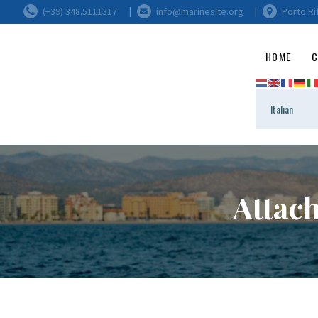
(+39) 348.5111317
info@marinesite.org
Porto Ri
HOME
C
Attac