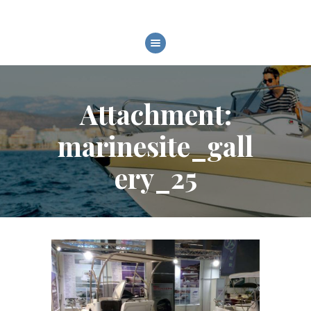
HOME
CHI SIAMO
Attachment:
MODELLI
SERVIZI
marinesite_gall
FIERE ED EVENTI
GALLERY
ery_25