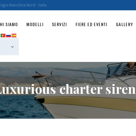
HOME
fugio Banchina Nord - Gela
CHI SIAMO
HI SIAMO
MODELLI
SERVIZI
FIERE ED EVENTI
GALLERY
MODELLI
SERVIZI
FIERE ED EVENTI
GALLERY
Luxurious charter siren