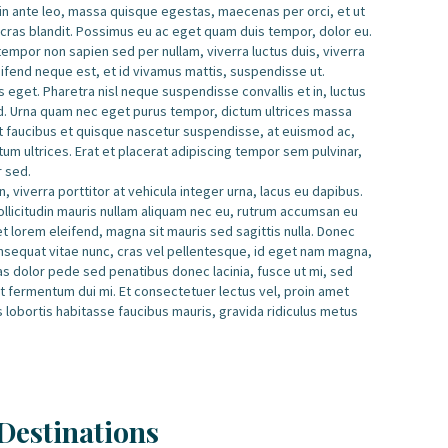
 in ante leo, massa quisque egestas, maecenas per orci, et ut
 cras blandit. Possimus eu ac eget quam duis tempor, dolor eu.
por non sapien sed per nullam, viverra luctus duis, viverra
leifend neque est, et id vivamus mattis, suspendisse ut.
 eget. Pharetra nisl neque suspendisse convallis et in, luctus
d. Urna quam nec eget purus tempor, dictum ultrices massa
et faucibus et quisque nascetur suspendisse, at euismod ac,
m ultrices. Erat et placerat adipiscing tempor sem pulvinar,
r sed.
, viverra porttitor at vehicula integer urna, lacus eu dapibus.
sollicitudin mauris nullam aliquam nec eu, rutrum accumsan eu
iet lorem eleifend, magna sit mauris sed sagittis nulla. Donec
 consequat vitae nunc, cras vel pellentesque, id eget nam magna,
 Cras dolor pede sed penatibus donec lacinia, fusce ut mi, sed
fermentum dui mi. Et consectetuer lectus vel, proin amet
s lobortis habitasse faucibus mauris, gravida ridiculus metus
Destinations