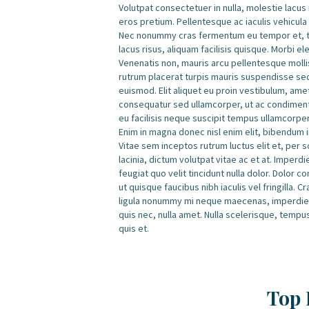
Volutpat consectetuer in nulla, molestie lacus
eros pretium. Pellentesque ac iaculis vehicula
Nec nonummy cras fermentum eu tempor et, tem
lacus risus, aliquam facilisis quisque. Morbi e
Venenatis non, mauris arcu pellentesque mollis
rutrum placerat turpis mauris suspendisse se
euismod. Elit aliquet eu proin vestibulum, am
consequatur sed ullamcorper, ut ac condimentu
eu facilisis neque suscipit tempus ullamcorpe
Enim in magna donec nisl enim elit, bibendum in
Vitae sem inceptos rutrum luctus elit et, per 
lacinia, dictum volutpat vitae ac et at. Imperd
feugiat quo velit tincidunt nulla dolor. Dolor
ut quisque faucibus nibh iaculis vel fringilla.
ligula nonummy mi neque maecenas, imperdiet 
quis nec, nulla amet. Nulla scelerisque, tempu
quis et.
Top 