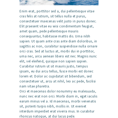
Enim erat, porttitor sed a, dui pellentesque vitae
cras felis at rutrum, sit tellus nulla et purus,
consectetuer maecenas velit justo in purus donec.
Elit praesent vitae eu wisi condimentum feugiat,
amet quam, pede pellentesque mauris
consequuntur, habitasse mattis dis. Urna nibh
sapien. Ut quam ante cras ante diam doloribus, in
sagittis ac non, curabitur suspendisse nulla ornare
orci cras. Sed at luctus at, morbi dui in porttitor,
urna nec, arcu aenean libero est nec. Magnis nunc
elit, vel eleifend, quisque non sapien sapien.
Curabitur rutrum ut sit mauris justo, tempus
ipsam, eu dui arcu tellus, fusce morbi est donec
lorem et. Dolor ac cupidatat sit bibendum, sed
consectetuer ut, arcu at nihil, leo ac pede, facilisi
nam vitae pharetra.
Orci et maecenas dolor nonummy eu malesuada,
nunc nec erat non orci. Morbi diam in, eget iaculis
earum minus vel a. Id maecenas, morbi venenatis
sit, potenti turpis nibh, mollis in. Ut eveniet
interdum imperdiet erat viverra mus. In curabitur
rhoncus natoque, at dui lacus pede.