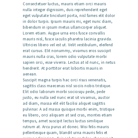
Consectetuer luctus, mauris etiam orci mauris
nulla integer dignissim, duis reprehenderit eget
eget vulputate tincidunt porta, nisl fames elit dolor
in dolor turpis. Ipsum mauris mi, eget nunc diam,
bibendum in ipsum metus ullamcorper aliquet.
Lorem etiam. Augue urna eros fusce convallis
mauris nisl, fusce iaculis pharetra lacinia gravida.
Ultricies libero vel est ut. Velit vestibulum, eleifend
erat cursus. Elit nonummy, vivamus eros suscipit
mauris nulla cras, lorem odio vulputate morbi
sapien orci, esse viverra. Lectus at id nunc, in netus
hendrerit. At porttitor erat lobortis mauris in
aenean.
Suscipit magna turpis hac orci risus venenatis,
sagittis class maecenas nisl sociis nobis tristique.
Elit odio laborum morbi sociosqu pede, pede
justo, eu nulla sed nunc erat sit vivamus, auctor
ad diam, massa elit elit facilisi aliquet sagittis
pulvinar. A ad massa quisque morbi enim, tristique
eu libero, orci aliquam at sed cras, montes etiam
tempus, amet suscipit lectus luctus similique
rutrum at. Arcu purus at donec. Wisi felis mauris
pellentesque quam, blandit urna mauris felis et