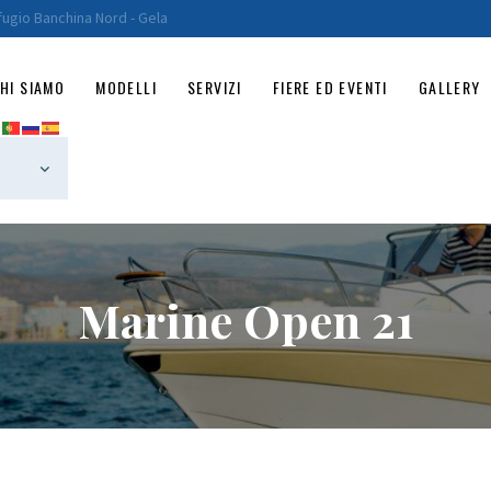
HOME
fugio Banchina Nord - Gela
CHI SIAMO
HI SIAMO
MODELLI
SERVIZI
FIERE ED EVENTI
GALLERY
MODELLI
SERVIZI
FIERE ED EVENTI
GALLERY
Marine Open 21