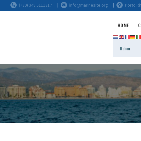
(+39) 348.5111317
info@marinesite.org
Porto Ri
HOME
C